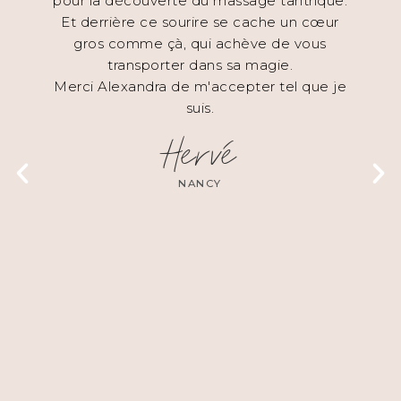
as à
pour la découverte du massage tantrique.
ce qu
l se
Et derrière ce sourire se cache un cœur
c’es
lors
gros comme çà, qui achève de vous
sa jo
transporter dans sa magie.
Je 
orps
Merci Alexandra de m'accepter tel que je
ac
 s’est
suis.
aud
âce.
d
Hervé
.
NANCY