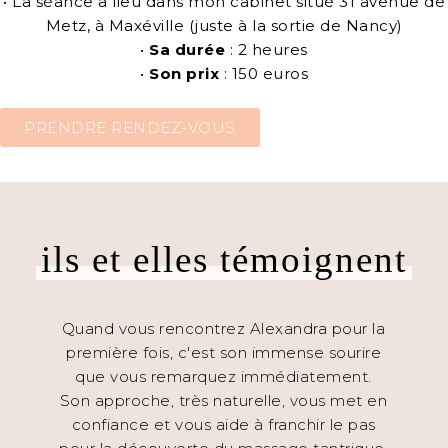
• La séance a lieu dans mon cabinet situé 31 avenue de
Metz, à Maxéville (juste à la sortie de Nancy)
•
Sa durée
: 2 heures
•
Son prix
: 150 euros
PRENDRE RENDEZ-VOUS
ils et elles témoignent
pect.
Quand vous rencontrez Alexandra pour la
R
ps me
première fois, c'est son immense sourire
indi
que vous remarquez immédiatement.
écout
Son approche, très naturelle, vous met en
 en
confiance et vous aide à franchir le pas
indi