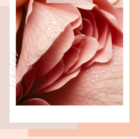
écoutez