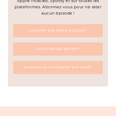
Apple Podcast, Spotify et sur toutes les
plateformes. Abonnez-vous pour ne rater
aucun épisode !
ECOUTER SUR APPLE PODCAST
ECOUTER SUR SPOTIFY
ECOUTER GRATUITEMENT SUR ACAST