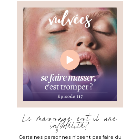
Le massage est-il une
infidélité?
Certaines personnes n’osent pas faire du