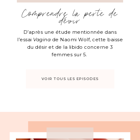
Comprendre la perte de
désir
D’après une étude mentionnée dans
l’essai
Vagina
de Naomi Wolf, cette baisse
du désir et de la libido concerne 3
femmes sur 5.
VOIR TOUS LES EPISODES