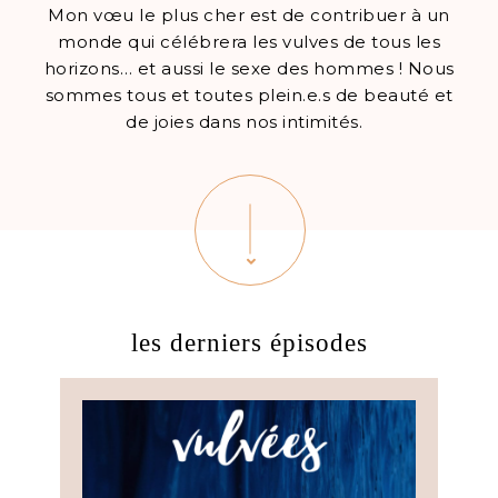
Mon vœu le plus cher est de contribuer à un
monde qui célébrera les vulves de tous les
horizons… et aussi le sexe des hommes ! Nous
sommes tous et toutes plein.e.s de beauté et
de joies dans nos intimités.
les derniers épisodes