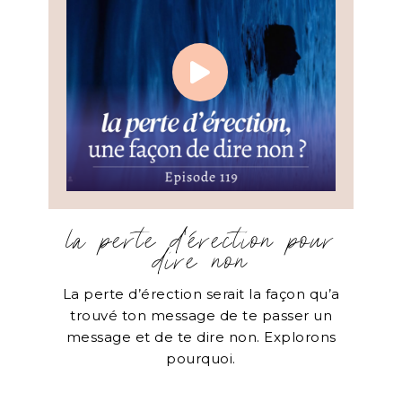
la perte d'érection pour
dire non
La perte d’érection serait la façon qu’a
trouvé ton message de te passer un
message et de te dire non. Explorons
pourquoi.