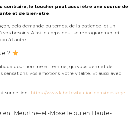
 contraire, le toucher peut aussi être une source d
lante et de bien-être
.
façon, cela demande du temps, de la patience, et un
 vos besoins. Ainsi le corps peut se reprogrammer, et
ion à l’autre.
ue ?
eutique pour homme et femme, qui vous permet de
 sensations, vos émotions, votre vitalité. Et aussi avec
 sur ce lien :
https://www.labellevibration.com/massage-
e en Meurthe-et-Moselle ou en Haute-