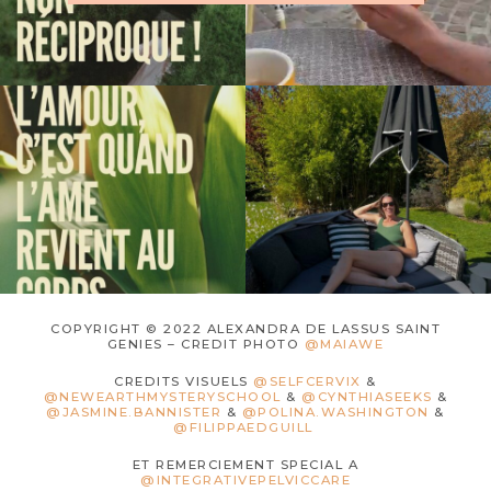
COPYRIGHT © 2022 ALEXANDRA DE LASSUS SAINT
GENIES – CREDIT PHOTO
@MAIAWE
CREDITS VISUELS
@SELFCERVIX
&
@NEWEARTHMYSTERYSCHOOL
&
@CYNTHIASEEKS
&
@JASMINE.BANNISTER
&
@POLINA.WASHINGTON
&
@FILIPPAEDGUILL
ET REMERCIEMENT SPECIAL A
@INTEGRATIVEPELVICCARE