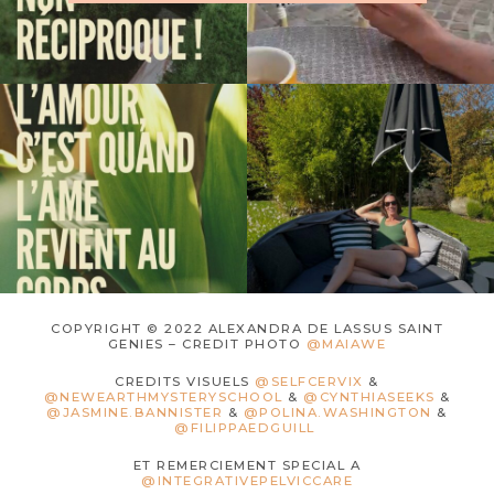
COPYRIGHT © 2022 ALEXANDRA DE LASSUS SAINT
GENIES – CREDIT PHOTO
@MAIAWE
CREDITS VISUELS
@SELFCERVIX
&
@NEWEARTHMYSTERYSCHOOL
&
@CYNTHIASEEKS
&
@JASMINE.BANNISTER
&
@POLINA.WASHINGTON
&
@FILIPPAEDGUILL
ET REMERCIEMENT SPECIAL A
@INTEGRATIVEPELVICCARE