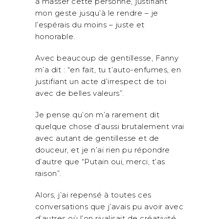
à masser cette personne, justifiant
mon geste jusqu’à le rendre – je
l’espérais du moins – juste et
honorable.
Avec beaucoup de gentillesse, Fanny
m’a dit : “en fait, tu t’auto-enfumes, en
justifiant un acte d’irrespect de toi
avec de belles valeurs”.
Je pense qu’on m’a rarement dit
quelque chose d’aussi brutalement vrai
avec autant de gentillesse et de
douceur, et je n’ai rien pu répondre
d’autre que “Putain oui, merci, t’as
raison”.
Alors, j’ai repensé à toutes ces
conversations que j’avais pu avoir avec
d’autres où l’on rivalisait de créativité