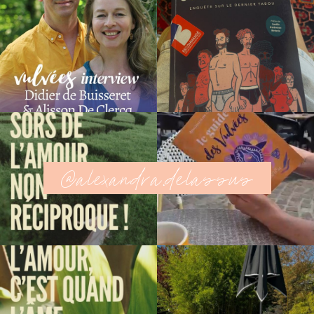
@alexandra.delassus